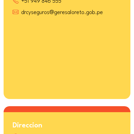
+51 949 846 555
drcyseguros@geresaloreto.gob.pe
Direccion