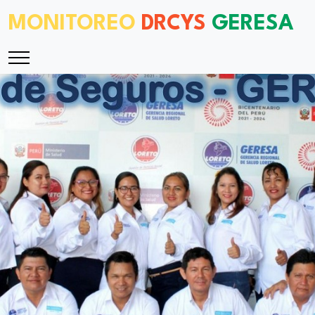
MONITOREO
DRCYS
GERESA