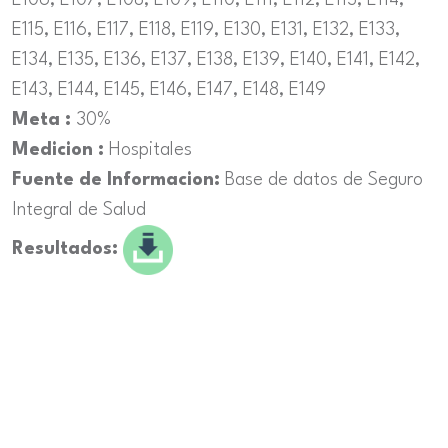
E106, E107, E108, E109, E110, E111, E112, E113, E114,
E115, E116, E117, E118, E119, E130, E131, E132, E133,
E134, E135, E136, E137, E138, E139, E140, E141, E142,
E143, E144, E145, E146, E147, E148, E149
Meta :
30%
Medicion :
Hospitales
Fuente de Informacion:
Base de datos de Seguro
Integral de Salud
Resultados: